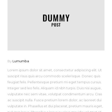
By
Lumumba
Lorem ipsum dolor sit amet, consectetur adipiscing elit. Ut
suscipit risus quis arcu commodo scelerisque. Donec quis
feugiat felis. Pellentesque pretium mi eget tempus cursus.
Integer sed leo felis. Aliquam id nibh turpis. Duis nisi augue,
vulputate nec sem vitae, volutpat condimentum arcu. Cras
ac suscipit nulla. Fusce pretium lorem dolor, ac laoreet dui
vulputate in. Phasellus et dui placerat, pretium mauris eget,
pulvinar lacus. Phasellus a lacus eu risus gravida volutpat sit