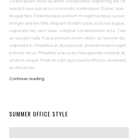
Lorem ipsum dolor sit amet, consectetur adipiscing elit. Ut
suscipit risus quis arcu commodo scelerisque. Donec quis
feugiat felis. Pellentesque pretium mi eget tempus cursus.
Integer sed leo felis. Aliquam id nibh turpis. Duis nisi augue,
vulputate nec sem vitae, volutpat condimentum arcu. Cras
ac suscipit nulla. Fusce pretium lorem dolor, ac laoreet dui
vulputate in. Phasellus et dui placerat, pretium mauris eget,
pulvinar lacus. Phasellus a lacus eu risus gravida volutpat sit
amet in neque. Proin et odio quis mauris efficitur venenatis
at ultrices mi.
Continue reading
SUMMER OFFICE STYLE