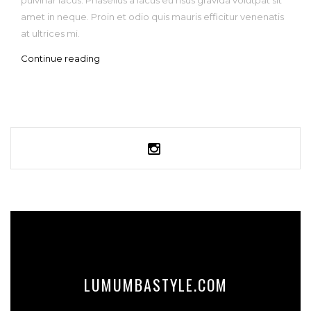
amet in neque. Proin et odio quis mauris efficitur venenatis
at ultrices mi.
Continue reading
LUMUMBASTYLE.COM