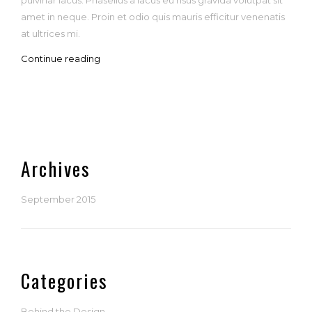
amet in neque. Proin et odio quis mauris efficitur venenatis
at ultrices mi.
Continue reading
Archives
September 2015
Categories
Behind the Design