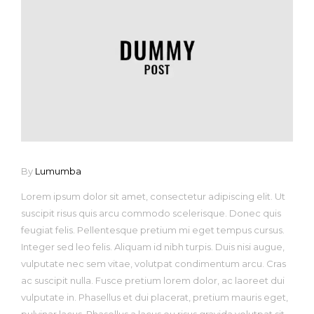
By
Lumumba
Lorem ipsum dolor sit amet, consectetur adipiscing elit. Ut
suscipit risus quis arcu commodo scelerisque. Donec quis
feugiat felis. Pellentesque pretium mi eget tempus cursus.
Integer sed leo felis. Aliquam id nibh turpis. Duis nisi augue,
vulputate nec sem vitae, volutpat condimentum arcu. Cras
ac suscipit nulla. Fusce pretium lorem dolor, ac laoreet dui
vulputate in. Phasellus et dui placerat, pretium mauris eget,
pulvinar lacus. Phasellus a lacus eu risus gravida volutpat sit