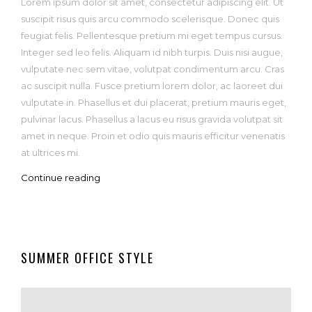
Lorem ipsum dolor sit amet, consectetur adipiscing elit. Ut
suscipit risus quis arcu commodo scelerisque. Donec quis
feugiat felis. Pellentesque pretium mi eget tempus cursus.
Integer sed leo felis. Aliquam id nibh turpis. Duis nisi augue,
vulputate nec sem vitae, volutpat condimentum arcu. Cras
ac suscipit nulla. Fusce pretium lorem dolor, ac laoreet dui
vulputate in. Phasellus et dui placerat, pretium mauris eget,
pulvinar lacus. Phasellus a lacus eu risus gravida volutpat sit
amet in neque. Proin et odio quis mauris efficitur venenatis
at ultrices mi.
Continue reading
SUMMER OFFICE STYLE